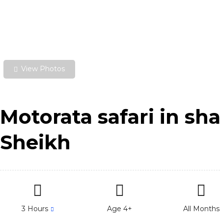
View Photos
Motorata safari in sh
Sheikh
3 Hours
Age 4+
All Months