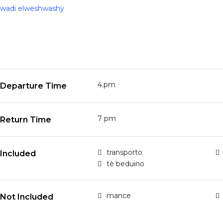
wadi elweshwashy
4.pm
Departure Time
7 pm
Return Time
transporto
Included
tè beduino
mance
Not Included