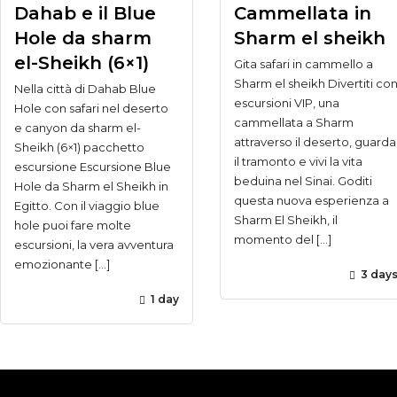
Dahab e il Blue
Cammellata in
Hole da sharm
Sharm el sheikh
el-Sheikh (6×1)
Gita safari in cammello a
Sharm el sheikh Divertiti co
Nella città di Dahab Blue
escursioni VIP, una
Hole con safari nel deserto
cammellata a Sharm
e canyon da sharm el-
attraverso il deserto, guarda
Sheikh (6×1) pacchetto
il tramonto e vivi la vita
escursione Escursione Blue
beduina nel Sinai. Goditi
Hole da Sharm el Sheikh in
questa nuova esperienza a
Egitto. Con il viaggio blue
Sharm El Sheikh, il
hole puoi fare molte
momento del […]
escursioni, la vera avventura
emozionante […]
3 day
1 day