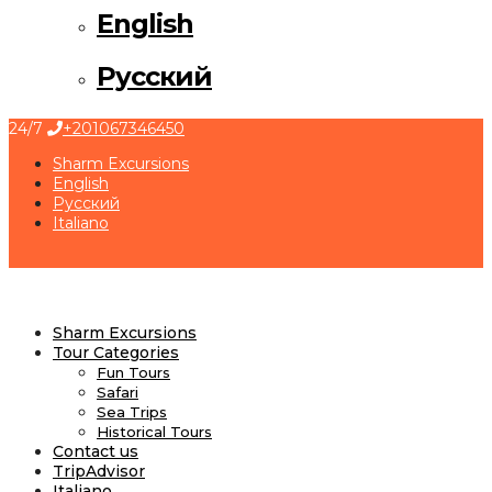
English
Русский
24/7
+201067346450
Sharm Excursions
English
Русский
Italiano
Sharm Excursions
Tour Categories
Fun Tours
Safari
Sea Trips
Historical Tours
Contact us
TripAdvisor
Italiano