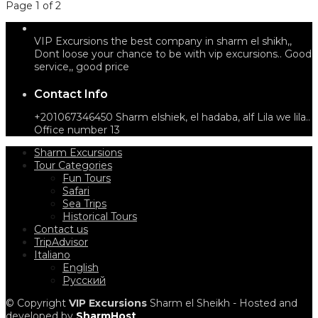
Page 1 of 2
VIP Excursions the best company in sharm el shikh,,
Dont loose your chance to be with vip excursions.. Good
service,, good price
Contact Info
+201067346450 Sharm elshiek, el hadaba, alf Lila we lila..
Office number 13
Sharm Excursions
Tour Categories
Fun Tours
Safari
Sea Trips
Historical Tours
Contact us
TripAdvisor
Italiano
English
Русский
© Copyright
VIP Excursions
Sharm el Sheikh - Hosted and
developed by
SharmHost