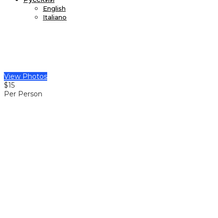
English
Italiano
View Photos
$15
Per Person