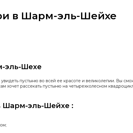
ри в Шарм-эль-Шейхе
м-эль-Шехе
ь увидеть пустыню во всей ее красоте и великолепии. Вы см
 сам хочет рассекать пустыню на четырехколесном квадроцик
 Шарм-эль-Шейхе :
ом;