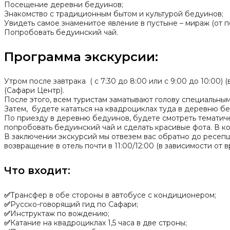
Посещение деревни бедуинов;
Знакомство с традиционным бытом и культурой бедуинов;
Увидеть самое знаменитое явление в пустыне – мираж (от п
Попробовать бедуинский чай.
Программа экскурсии:
Утром после завтрака ( с 7:30 до 8:00 или с 9:00 до 10:00
(Сафари Центр).
После этого, всем туристам заматывают голову специальным
Затем, будете кататься на квадроциклах туда в деревню бед
По приезду в деревню бедуинов, будете смотреть тематич
попробовать бедуинский чай и сделать красивые фота. В ко
В заключении экскурсий мы отвезем вас обратно до ресепш
возвращение в отель почти в 11:00/12:00 (в зависимости от 
Что входит:
✅
Трансфер в обе стороны в автобусе с кондиционером;
✅
Русско-говорящий гид по Сафари;
✅
Инструктаж по вождению;
✅
Катание на квадроциклах 1,5 часа в две строны;