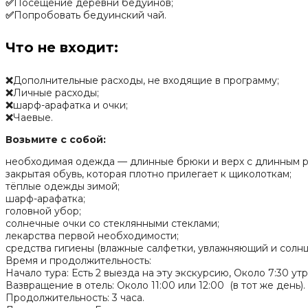
✅
Посещение деревни бедуинов;
✅
Попробовать бедуинский чай.
Что не входит:
❌
Дополнительные расходы, не входящие в программу;
❌
Личные расходы;
❌
шарф-арафатка и очки;
❌
Чаевые.
Возьмите с собой:
необходимая одежда — длинные брюки и верх с длинным р
закрытая обувь, которая плотно прилегает к щиколоткам;
тёплые одежды зимой;
шарф-арафатка;
головной убор;
солнечные очки со стеклянными стеклами;
лекарства первой необходимости;
средства гигиены (влажные салфетки, увлажняющий и солн
Время и продолжительность:
Начало тура: Есть 2 выезда на эту экскурсию, Около 7:30 ут
Вазвращение в отель: Около 11:00 или 12:00 (в тот же день).
Продолжительность: 3 часа.