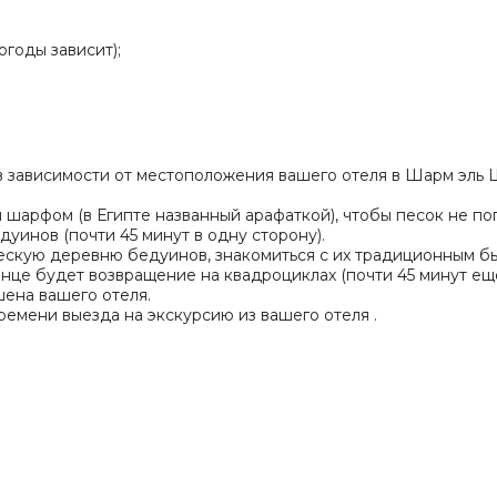
огоды зависит);
) (в зависимости от местоположения вашего отеля в Шарм эль 
 шарфом (в Египте названный арафаткой), чтобы песок не поп
уинов (почти 45 минут в одну сторону).
ескую деревню бедуинов, знакомиться с их традиционным бы
нце будет возвращение на квадроциклах (почти 45 минут ещё)
ена вашего отеля.
времени выезда на экскурсию из вашего отеля .