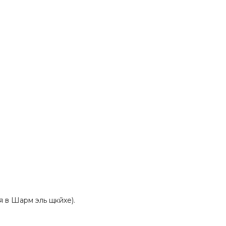
я в Шарм эль щкйхе).