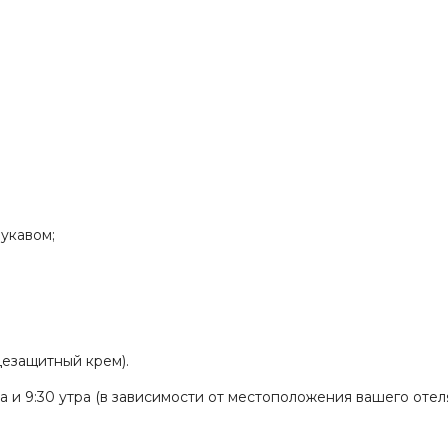
укавом;
цезащитный крем).
ра и 9:30 утра (в зависимости от местоположения вашего отел