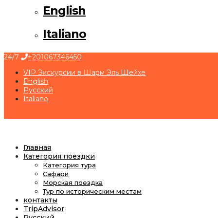
English
Italiano
24/7
+201067346450
VIP Экскурсии в Шарм Эль Шейхе
English
Русский
Italiano
Главная
Категория поездки
Категория тура
Сафари
Морская поездка
Тур по историческим местам
контакты
TripAdvisor
Русский