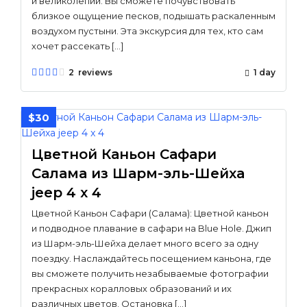
и великолепии. Вы сможете почувствовать
близкое ощущение песков, подышать раскаленным
воздухом пустыни. Эта экскурсия для тех, кто сам
хочет рассекать […]
2 reviews
1 day
$30
Цветной Каньон Сафари
Салама из Шарм-эль-Шейха
jeep 4 x 4
Цветной Каньон Сафари (Салама): Цветной каньон
и подводное плавание в сафари на Blue Hole. Джип
из Шарм-эль-Шейха делает много всего за одну
поездку. Наслаждайтесь посещением каньона, где
вы сможете получить незабываемые фотографии
прекрасных коралловых образований и их
различных цветов. Остановка […]