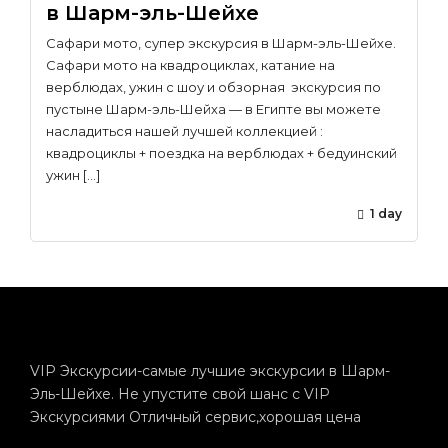
в Шарм-эль-Шейхе
Сафари мото, супер экскурсия в Шарм-эль-Шейхе.
Сафари мото на квадроциклах, катание на
верблюдах, ужин с шоу и обзорная экскурсия по
пустыне Шарм-эль-Шейха — в Египте вы можете
насладиться нашей лучшей коллекцией :
квадроциклы + поездка на верблюдах + бедуинский
ужин […]
1 day
VIP Экскурсии-самые лучшие экскурсии в Шарм-
Эль-Шейхе. Не упустите свой шанс с VIP
Экскурсиями Отличный сервис,хорошая цена