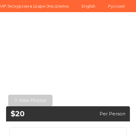
VIP Экскурсии в Шарм Эль Шейхе
English
Русский
View Photos
$20
Per Person