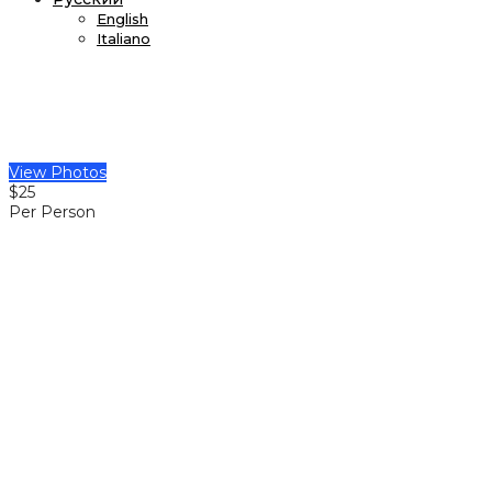
English
Italiano
View Photos
$25
Per Person