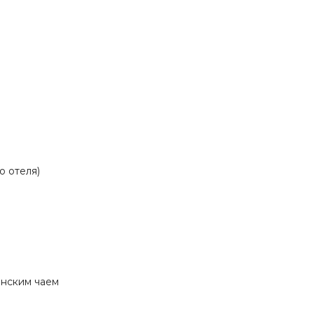
о отеля)
инским чаем