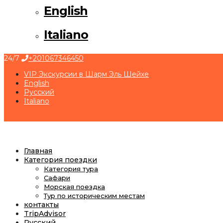
English
Italiano
24/7
+201067346450
VIP Экскурсии в Шарм Эль Шейхе
English
Русский
Italiano
Главная
Категория поездки
Категория тура
Сафари
Морская поездка
Тур по историческим местам
контакты
TripAdvisor
Русский