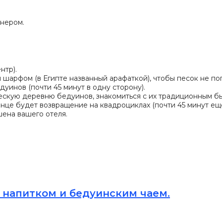
онером.
нтр).
 шарфом (в Египте названный арафаткой), чтобы песок не поп
уинов (почти 45 минут в одну сторону).
ескую деревню бедуинов, знакомиться с их традиционным бы
нце будет возвращение на квадроциклах (почти 45 минут ещё)
ена вашего отеля.
 напитком и бедуинским чаем.