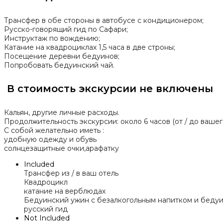
Трансфер в обе стороны в автобусе с кондиционером;
Русско-говорящий гид по Сафари;
Инструктаж по вождению;
Катание на квадроциклах 1,5 часа в две строны;
Посещение деревни бедуинов;
Попробовать бедуинский чай.
В стоимость экскурсии не включены
Кальян, другие личные расходы.
Продолжительность экскурсии: около 6 часов (от / до вашег
С собой желательно иметь :
удобную одежду и обувь
солнцезащитные очки,арафатку
Included
Трансфер из / в ваш отель
Квадроцикл
катание на верблюдах
Бедуинский ужин с безалкогольным напитком и беду
русский гид
Not Included