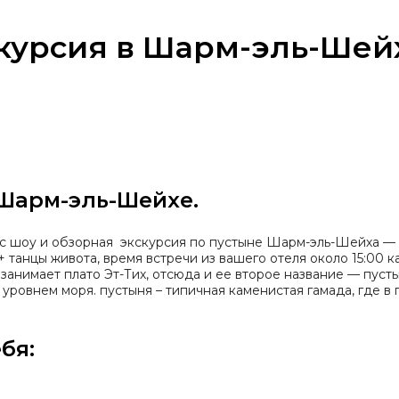
скурсия в Шарм-эль-Шей
 Шарм-эль-Шейхе.
н с шоу и обзорная экскурсия по пустыне Шарм-эль-Шейха —
 танцы живота, время встречи из вашего отеля около 15:00 
анимает плато Эт-Тих, отсюда и ее второе название — пусты
уровнем моря. пустыня – типичная каменистая гамада, где в
бя: